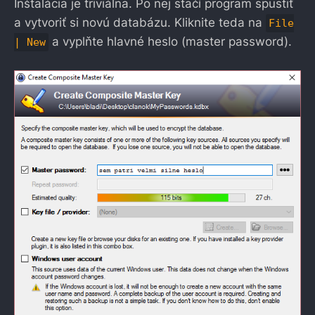
Inštalácia je triviálna. Po nej stačí program spustiť
a vytvoriť si novú databázu. Kliknite teda na
File
a vyplňte hlavné heslo (master password).
| New