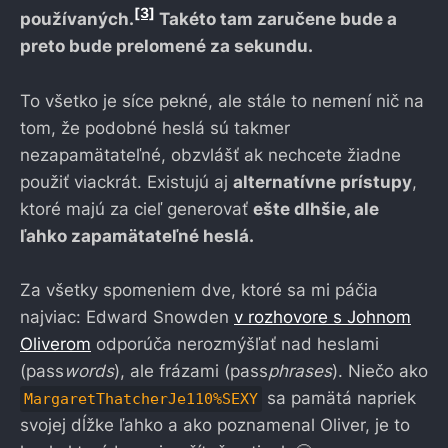
[3]
používaných.
Takéto tam zaručene bude a
preto bude prelomené za sekundu.
To všetko je síce pekné, ale stále to nemení nič na
tom, že podobné heslá sú takmer
nezapamätateľné, obzvlášť ak nechcete žiadne
použiť viackrát. Existujú aj
alternatívne prístupy
,
ktoré majú za cieľ generovať
ešte dlhšie, ale
ľahko zapamätateľné heslá.
Za všetky spomeniem dve, ktoré sa mi páčia
najviac: Edward Snowden
v rozhovore s Johnom
Oliverom
odporúča nerozmýšľať nad heslami
(pass
words
), ale frázami (pass
phrases
). Niečo ako
sa pamätá napriek
MargaretThatcherJe110%SEXY
svojej dĺžke ľahko a ako poznamenal Oliver, je to