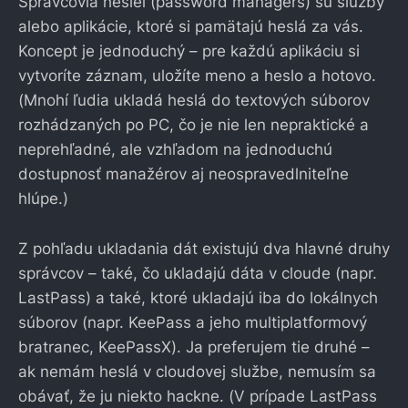
Správcovia hesiel (password managers) sú služby
alebo aplikácie, ktoré si pamätajú heslá za vás.
Koncept je jednoduchý – pre každú aplikáciu si
vytvoríte záznam, uložíte meno a heslo a hotovo.
(Mnohí ľudia ukladá heslá do textových súborov
rozhádzaných po PC, čo je nie len nepraktické a
neprehľadné, ale vzhľadom na jednoduchú
dostupnosť manažérov aj neospravedlniteľne
hlúpe.)
Z pohľadu ukladania dát existujú dva hlavné druhy
správcov – také, čo ukladajú dáta v cloude (napr.
LastPass) a také, ktoré ukladajú iba do lokálnych
súborov (napr. KeePass a jeho multiplatformový
bratranec, KeePassX). Ja preferujem tie druhé –
ak nemám heslá v cloudovej službe, nemusím sa
obávať, že ju niekto hackne. (V prípade LastPass