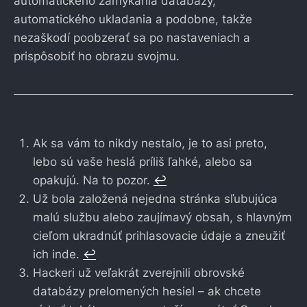
automatického zamykania databázy,
automatického ukladania a podobne, takže
nezaškodí poobzerať sa po nastaveniach a
prispôsobiť ho obrazu svojmu.
Ak sa vám to nikdy nestalo, je to asi preto,
lebo sú vaše heslá príliš ľahké, alebo sa
opakujú. Na to pozor.
↩︎
Už bola založená nejedna stránka sľubujúca
malú službu alebo zaujímavý obsah, s hlavným
cieľom ukradnúť prihlasovacie údaje a zneužiť
ich inde.
↩︎
Hackeri už veľakrát zverejnili obrovské
databázy prelomených hesiel – ak chcete