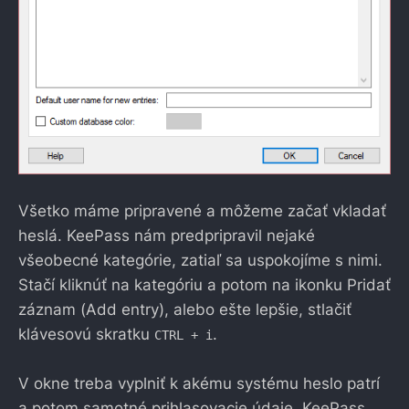
Všetko máme pripravené a môžeme začať vkladať
heslá. KeePass nám predpripravil nejaké
všeobecné kategórie, zatiaľ sa uspokojíme s nimi.
Stačí kliknúť na kategóriu a potom na ikonku Pridať
záznam (Add entry), alebo ešte lepšie, stlačiť
klávesovú skratku
.
CTRL + i
V okne treba vyplniť k akému systému heslo patrí
a potom samotné prihlasovacie údaje. KeePass