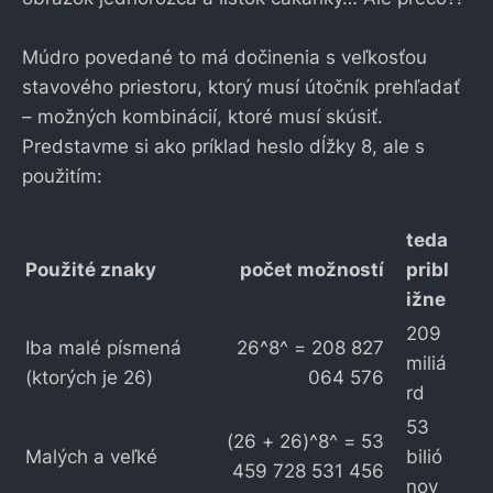
Múdro povedané to má dočinenia s veľkosťou
stavového priestoru, ktorý musí útočník prehľadať
– možných kombinácií, ktoré musí skúsiť.
Predstavme si ako príklad heslo dĺžky 8, ale s
použitím:
teda
Použité znaky
počet možností
pribl
ižne
209
Iba malé písmená
26^8^ = 208 827
miliá
(ktorých je 26)
064 576
rd
53
(26 + 26)^8^ = 53
Malých a veľké
bilió
459 728 531 456
nov