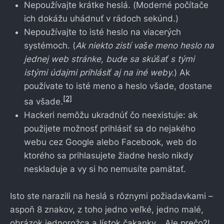
Nepoužívajte krátke heslá. (Moderné počítače
ich dokážu uhádnuť v rádoch sekúnd.)
Nepoužívajte to isté heslo na viacerých
systémoch. (
Ak niekto zistí vaše meno heslo na
jednej web stránke, bude sa skúšať s tými
istými údajmi prihlásiť aj na iné weby.
) Ak
používate to isté meno a heslo všade, dostane
[2]
sa všade.
Hackeri nemôžu ukradnúť čo neexistuje: ak
použijete možnosť prihlásiť sa do nejakého
webu cez Google alebo Facebook, web do
ktorého sa prihlasujete žiadne heslo nikdy
neskladuje a vy si ho nemusíte pamätať.
Isto ste narazili na heslá s rôznymi požiadavkami –
aspoň 8 znakov, z toho jedno veľké, jedno malé,
obrázok jednorožca a lístok čakanky… Ale prečo?!