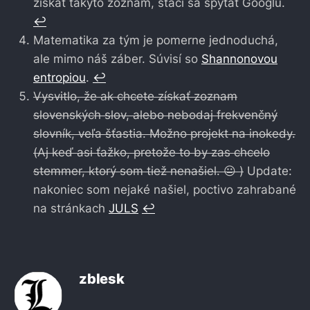
získať takýto zoznam, stačí sa spýtať Googlu.
↩︎
Matematika za tým je pomerne jednoduchá,
ale mimo náš záber. Súvisí so
Shannonovou
entropiou
.
↩︎
Vysvitlo, že ak chcete získať zoznam
slovenských slov, alebo nebodaj frekvenčný
slovník, veľa šťastia. Možno projekt na inokedy.
(Aj keď asi ťažko, pretože to by zas chcelo
stemmer, ktorý som tiež nenašiel. 😐 )
Update:
nakoniec som nejaké našiel, poctivo zahrabané
na stránkach
JULS
↩︎
zblesk