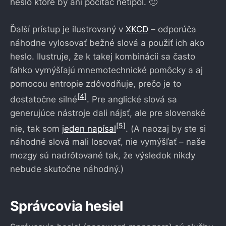
heslo ktoré by ani počítač netipol. 🙂
Ďalší prístup je ilustrovaný v
XKCD
– odporúča
náhodne vylosovať bežné slová a použiť ich ako
heslo. Ilustruje, že k takej kombinácii sa často
ľahko vymýšľajú mnemotechnické pomôcky a aj
pomocou entropie zdôvodňuje, prečo je to
[4]
dostatočne silné
. Pre anglické slová sa
generujúce nástroje dali nájsť, ale pre slovenské
[5]
nie, tak som
jeden napísal
. (A naozaj by ste si
náhodné slová mali losovať, nie vymýšľať – naše
mozgy sú nadrôtované tak, že výsledok nikdy
nebude skutočne náhodný.)
Správcovia hesiel