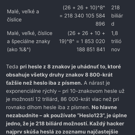
(26 + 26 + 10)^8^
218
Malé, veľké a
= 218 340 105 584
biliár
číslice
896
d
Malé, veľké, číslice
(26 + 26 + 10 +
1,8
a špeciálne znaky
19)^8^ = 1 853 020
trilió
(ako %&^)
188 851 841
nov
Teda
pri hesle z 8 znakov je uhádnuť to, ktoré
obsahuje všetky druhy znakov 8 800-krát
ťažšie než heslo iba z písmen.
A nárast je
exponenciálne rýchly – pri 10-znakovom hesle už
je možností 12 triliárd, 86 000-krát viac než pri
rovnako dlhom hesle iba z písmen.
No hlavne
nezabudnite – ak používate “Heslo123”, je úplne
jedno, že je 218 biliárd možností. Každý hacker
najprv skúša heslá zo zoznamu najčastejšie