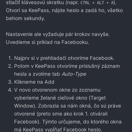
stlačiť klávesovú skratku (napr.
).
CTRL + ALT + A
Otvorí sa KeePass, nájde heslo a zadá ho, všetko
behom sekundy.
Nastavenie ale vyžaduje pár krokov navyše.
Uvedieme si príklad na Facebooku.
Najprv si v prehliadači otvoríme Facebook.
Potom v KeePass otvoríme príslušný záznam
hesla a zvolíme tab
Auto-Type
Klikneme na Add
V novo otvorenom okne zo zoznamu
vyberieme želané cieľové okno (Target
Window). Zobrazia sa nám okná, čo sú práve
otvorené (preto sme ako krok 1. otvárali
Facebook). Týmto určujeme, do ktorého okna
má KeePass vypĺňať Facebook heslo.