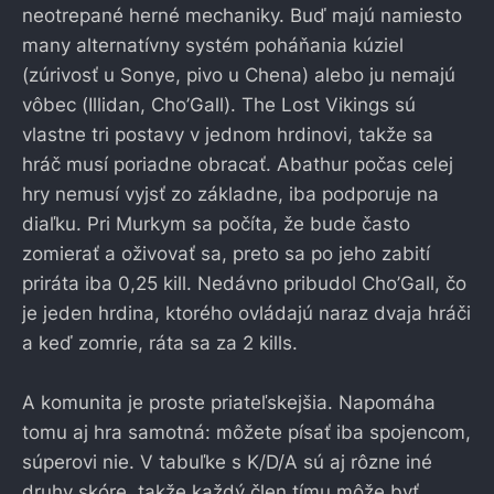
neotrepané herné mechaniky. Buď majú namiesto
many alternatívny systém poháňania kúziel
(zúrivosť u Sonye, pivo u Chena) alebo ju nemajú
vôbec (Illidan, Cho’Gall). The Lost Vikings sú
vlastne tri postavy v jednom hrdinovi, takže sa
hráč musí poriadne obracať. Abathur počas celej
hry nemusí vyjsť zo základne, iba podporuje na
diaľku. Pri Murkym sa počíta, že bude často
zomierať a oživovať sa, preto sa po jeho zabití
priráta iba 0,25 kill. Nedávno pribudol Cho’Gall, čo
je jeden hrdina, ktorého ovládajú naraz dvaja hráči
a keď zomrie, ráta sa za 2 kills.
A komunita je proste priateľskejšia. Napomáha
tomu aj hra samotná: môžete písať iba spojencom,
súperovi nie. V tabuľke s K/D/A sú aj rôzne iné
druhy skóre, takže každý člen tímu môže byť