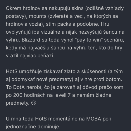
Okrem hrdinov sa nakupujú skins (odlišné vzhľady
postavy), mounts (zvieratá a veci, na ktorých sa
hrdinovia vozia), stim packs a podobne. Hru
ovplyvňujú iba vizuálne a nijak nezvyšujú šancu na
výhru. Blizzard sa teda vyhol “pay to win” scenáru,
kedy má najväčšiu šancu na výhru ten, kto do hry
vrazil najviac peňazí.
HotS umožňuje získavať zlato a skúsenosti (a tým
aj odomykať nové predmety) aj v hre proti botom.
To DotA nerobí, čo je zároveň aj dôvod prečo som
po 200 hodinách na leveli 7 a nemám žiadne
predmety. 🙂
U mňa teda HotS momentálne na MOBA poli
jednoznačne dominuje.