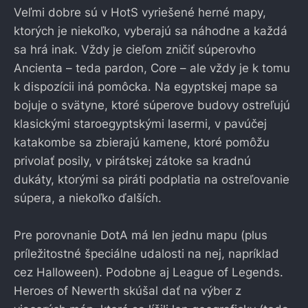
Veľmi dobre sú v HotS vyriešené herné mapy,
ktorých je niekoľko, vyberajú sa náhodne a každá
sa hrá inak. Vždy je cieľom zničiť súperovho
Ancienta – teda pardon, Core – ale vždy je k tomu
k dispozícii iná pomôcka. Na egyptskej mape sa
bojuje o svätyne, ktoré súperove budovy ostreľujú
klasickými staroegyptskými lasermi, v pavúčej
katakombe sa zbierajú kamene, ktoré pomôžu
privolať posily, v pirátskej zátoke sa kradnú
dukáty, ktorými sa piráti podplatia na ostreľovanie
súpera, a niekoľko ďalších.
Pre porovnanie DotA má len jednu mapu (plus
príležitostné špeciálne udalosti na nej, napríklad
cez Halloween). Podobne aj League of Legends.
Heroes of Newerth skúšal dať na výber z