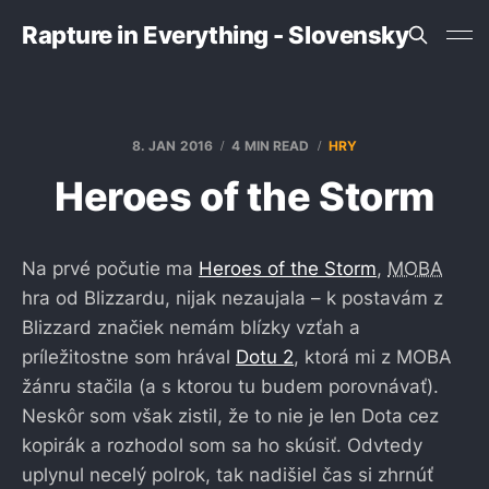
Rapture in Everything - Slovensky
8. JAN 2016
4 MIN READ
HRY
Heroes of the Storm
Na prvé počutie ma
Heroes of the Storm
,
MOBA
hra od Blizzardu, nijak nezaujala – k postavám z
Blizzard značiek nemám blízky vzťah a
príležitostne som hrával
Dotu 2
, ktorá mi z MOBA
žánru stačila (a s ktorou tu budem porovnávať).
Neskôr som však zistil, že to nie je len Dota cez
kopirák a rozhodol som sa ho skúsiť. Odvtedy
uplynul necelý polrok, tak nadišiel čas si zhrnúť