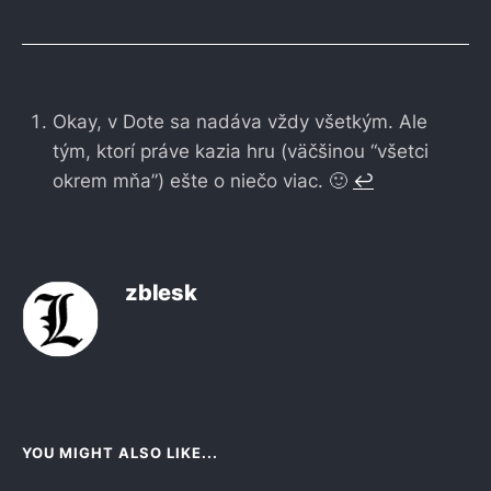
Okay, v Dote sa nadáva vždy všetkým. Ale
tým, ktorí práve kazia hru (väčšinou “všetci
okrem mňa”) ešte o niečo viac. 🙂
↩︎
zblesk
YOU MIGHT ALSO LIKE...