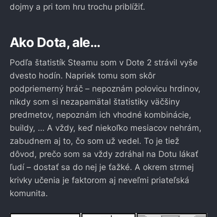
dojmy a pri tom hru trochu priblížiť.
Ako Dota, ale…
Podľa štatistík Steamu som v Dote 2 strávil vyše
dvesto hodín. Napriek tomu som skôr
podpriemerný hráč – nepoznám polovicu hrdinov,
nikdy som si nezapamätal štatistiky väčšiny
predmetov, nepoznám ich vhodné kombinácie,
buildy, … A vždy, keď niekoľko mesiacov nehrám,
zabudnem aj to, čo som už vedel. To je tiež
dôvod, prečo som sa vždy zdráhal na Dotu lákať
ľudí – dostať sa do nej je ťažké. A okrem strmej
krivky učenia je faktorom aj neveľmi priateľská
komunita.