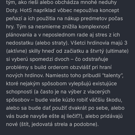
tým, ako rieši alebo obchádza mnohé neduhy
Doty. HotS napríklad vôbec nepoužíva koncept
peňazí a ich použitia na nákup predmetov počas
hry. Tým sa nesmierne znížila komplexnosť
plánovania a v neposlednom rade aj stres z ich
nedostatku (alebo straty). Všetci hrdinovia majú 3
(aktívne) skilly hneď od začiatku a štvrtý (ultimate)
si vyberú spomedzi dvoch – čo odstraňuje
problémy s build orderom obzvlášť pri hraní
nových hrdinov. Namiesto toho pribudli “talenty”,
ktoré nejakým spôsobom vylepšujú existujúce
schopnosti (a často je na výber z viacerých
spôsobov – bude vaše kúzlo robiť väčšiu škodu,
alebo sa bude dať použiť dvakrát po sebe, alebo
vás bude navyše ešte aj liečiť?), alebo pridávajú
nové (štít, jedovatá strela a podobne).