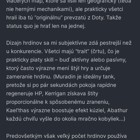
viacerých máp, ktoré sa líšili len geograficky (teda
nie hernými mechanikami), ale prakticky všetci
hrali iba tú “originálnu” prevzatú z Doty. Takže
status quo je hrať len na jednej.
Dizajn hrdinov sa mi subjektívne zdá pestrejší než
u konkurencie. Všetci majú “trait” (črtu), čo je
prakticky piaty skill – buď aktívny alebo pasívny,
ktorý často výrazne mení štýl hry a určuje
zameranie hrdinu. (Muradin je ideálny tank,
pretože si po pár sekundách pokoja rapídne
regeneruje HP, Kerrigan získava štíty
proporcionálne k spôsobenému zraneniu,
Kael’thas výrazne boostuje efekt kúziel, Abathur
každú chvíľu vyšle do okolia mračno kobyliek…)
Predovšetkým však veľký počet hrdinov používa