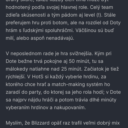
hodnotený podľa svojej hlavnej role. Celý team
zdieľa skúsenosti a tým pádom aj level (!). Stále
preferujem hru proti botom, ale na rozdiel od Doty
hrám s ľudskými spoluhráčmi. Väčšinou sú buď
milí, alebo aspoň nenadávajú.
V neposlednom rade je hra svižnejšia. Kým pri
Dote bežne trvá pokojne aj 50 minút, tu sa
málokedy natiahne nad 25 minút. Začiatok je tiež
rýchlejší. V HotS si každý vyberie hrdinu, za
ktorého chce hrať a match-making systém ho
zaradí do party, do ktorej sa jeho rola hodí; v Dote
sa najprv nájdu hráči a potom trávia dlhé minúty
vyberaním hrdinov a nakupovaním.
Myslím, že Blizzard opäť raz trafil veľmi dobrý mix