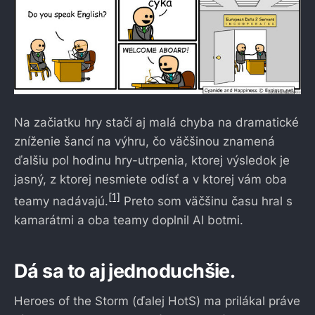
Na začiatku hry stačí aj malá chyba na dramatické
zníženie šancí na výhru, čo väčšinou znamená
ďalšiu pol hodinu hry-utrpenia, ktorej výsledok je
jasný, z ktorej nesmiete odísť a v ktorej vám oba
[1]
teamy nadávajú.
Preto som väčšinu času hral s
kamarátmi a oba teamy doplnil AI botmi.
Dá sa to aj jednoduchšie.
Heroes of the Storm (ďalej HotS) ma prilákal práve