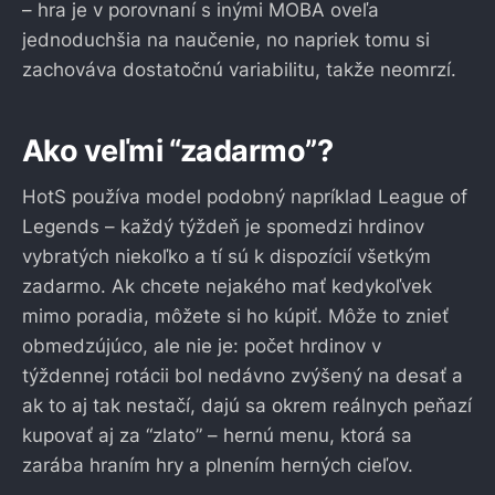
– hra je v porovnaní s inými MOBA oveľa
jednoduchšia na naučenie, no napriek tomu si
zachováva dostatočnú variabilitu, takže neomrzí.
Ako veľmi “zadarmo”?
HotS používa model podobný napríklad League of
Legends – každý týždeň je spomedzi hrdinov
vybratých niekoľko a tí sú k dispozícií všetkým
zadarmo. Ak chcete nejakého mať kedykoľvek
mimo poradia, môžete si ho kúpiť. Môže to znieť
obmedzújúco, ale nie je: počet hrdinov v
týždennej rotácii bol nedávno zvýšený na desať a
ak to aj tak nestačí, dajú sa okrem reálnych peňazí
kupovať aj za “zlato” – hernú menu, ktorá sa
zarába hraním hry a plnením herných cieľov.